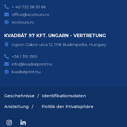
+ 40 722 58 53 66
office@4colours.ro
4colours.ro
KVADRÁT 97 KFT. UNGARN - VERTRETUNG
Ugron Gábor utca 12, 1118 Budimpešta, Hungary
+36 1 319 1599
info@kvadratprint.hu
kvadratprint.hu
Geschehnisse
Identifikationsdaten
Anstellung
Politik der Privatsphäre