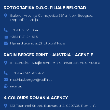
ROTOGRAFIKA D.O.O. FILIALE BELGRAD
Bulevar Arsenija Čarnojevića 36/1a, Novi Beograd,
Republika Srbija
+381 11 21 29 034
+381 11 21 24 696
ljiljana.djukanovic@rotografika.rs
RADIN BERGER PRINT - AUSTRIA - AGENTIE
Innsbrucker Straβe 59/III, 6176 Innsbruck-Völs, Austria
+ 381 43 512 302 412
mathias.berger@radin.at
radin.at
4 COLOURS ROMANIA AGENCY
123 Toamnei Street, Bucharest 2, 020705, Romania