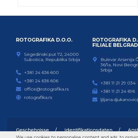
ROTOGRAFIKA D.O.O.
ROTOGRAFIKA D.
FILIALE BELGRAD
Segedinski put 72, 24000
Subotica, Republika Srbija
Bulevar Arsenija 
36/1a, Novi Beogr
Srbija
+381 24 636 600
+381 24 636 606
+381 11 21 29 034
office@rotografika.rs
+381 11 21 24 696
rotografika.rs
ljiljana.djukanovi
Geschehnisse
Identifikationsdaten
Ans
We use cookies to personalise content and ads, to provide