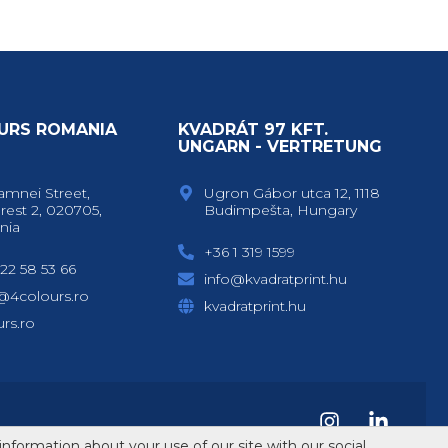
URS ROMANIA
KVADRÁT 97 KFT.
Y
UNGARN - VERTRETUNG
amnei Street,
Ugron Gábor utca 12, 1118
rest 2, 020705,
Budimpešta, Hungary
nia
+36 1 319 1599
22 58 53 66
info@kvadratprint.hu
e@4colours.ro
kvadratprint.hu
rs.ro
information about your use of our site with our social