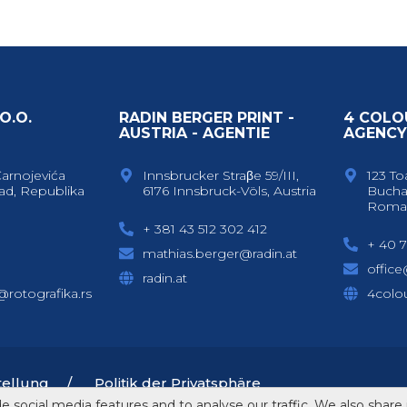
O.O.
RADIN BERGER PRINT -
4 COLO
AUSTRIA - AGENTIE
AGENC
Čarnojevića
Innsbrucker Straβe 59/III,
123 To
ad, Republika
6176 Innsbruck-Völs, Austria
Bucha
Roma
+ 381 43 512 302 412
+ 40 7
mathias.berger@radin.at
offic
radin.at
c@rotografika.rs
4colou
tellung
Politik der Privatsphäre
 social media features and to analyse our traffic. We also share 