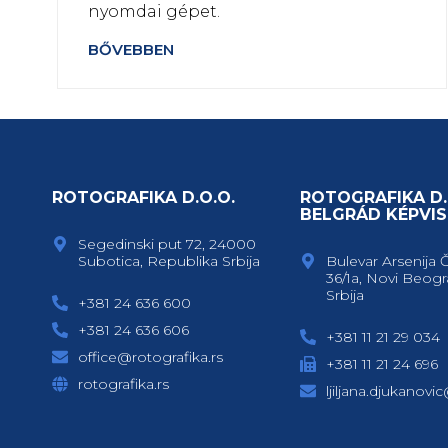
nyomdai gépet.
BŐVEBBEN
ROTOGRAFIKA D.O.O.
ROTOGRAFIKA D.
BELGRÁD KÉPVIS
Segedinski put 72, 24000
Subotica, Republika Srbija
Bulevar Arsenija 
36/1a, Novi Beogr
Srbija
+381 24 636 600
+381 24 636 606
+381 11 21 29 034
office@rotografika.rs
+381 11 21 24 696
rotografika.rs
ljiljana.djukanovi