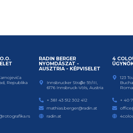
O.O.
RADIN BERGER
4 COLO
ELET
NYOMDÁSZAT -
ÜGYNÖ
AUSZTRIA - KÉPVISELET
Čarnojevića
123 To
ad, Republika
Innsbrucker Straβe 59/III,
Bucha
6176 Innsbruck-Völs, Austria
Roma
+ 381 43 512 302 412
+ 40 7
mathias.berger@radin.at
offic
c@rotografika.rs
radin.at
4colou