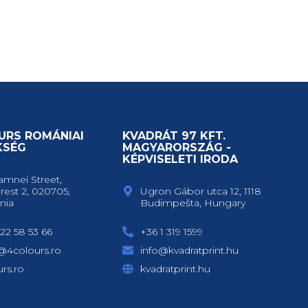
URS ROMÁNIAI
KVADRÁT 97 KFT.
KSÉG
MAGYARORSZÁG -
KÉPVISELETI IRODA
amnei Street,
rest 2, 020705,
Ugron Gábor utca 12, 1118
nia
Budimpešta, Hungary
22 58 53 66
+36 1 319 1599
e@4colours.ro
info@kvadratprint.hu
rs.ro
kvadratprint.hu