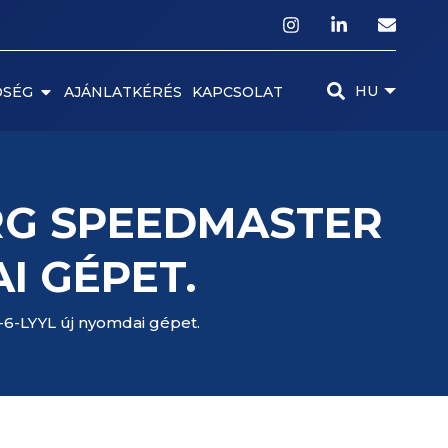
HU
ŐSÉG
AJÁNLATKÉRÉS
KAPCSOLAT
RG SPEEDMASTER
I GÉPET.
6-LYYL új nyomdai gépet.