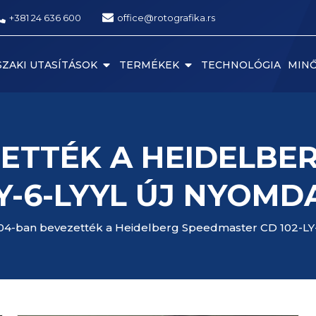
+381 24 636 600
office@rotografika.rs
ZAKI UTASÍTÁSOK
TERMÉKEK
TECHNOLÓGIA
MIN
ZETTÉK A HEIDELBE
LY-6-LYYL ÚJ NYOMDA
04-ban bevezették a Heidelberg Speedmaster CD 102-LY-