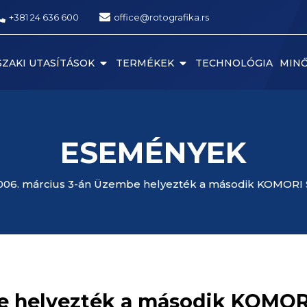
+381 24 636 600
office@rotografika.rs
ZAKI UTASÍTÁSOK
TERMÉKEK
TECHNOLÓGIA
MIN
ESEMÉNYEK
006. március 3-án Üzembe helyezték a második KOMORI S38
e helyezték a második KOMORI