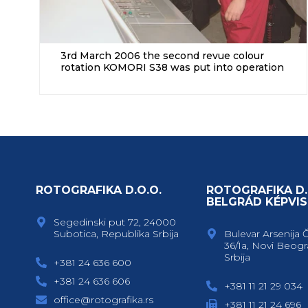
3rd March 2006 the second revue colour
rotation KOMORI S38 was put into operation
ROTOGRAFIKA D.O.O.
ROTOGRAFIKA D.
BELGRÁD KÉPVIS
Segedinski put 72, 24000
Subotica, Republika Srbija
Bulevar Arsenija 
36/1a, Novi Beogr
Srbija
+381 24 636 600
+381 24 636 606
+381 11 21 29 034
office@rotografika.rs
+381 11 21 24 696