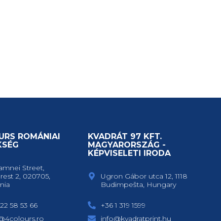
URS ROMÁNIAI
KVADRÁT 97 KFT.
KSÉG
MAGYARORSZÁG -
KÉPVISELETI IRODA
amnei Street,
rest 2, 020705,
Ugron Gábor utca 12, 1118
nia
Budimpešta, Hungary
22 58 53 66
+36 1 319 1599
e@4colours.ro
info@kvadratprint.hu