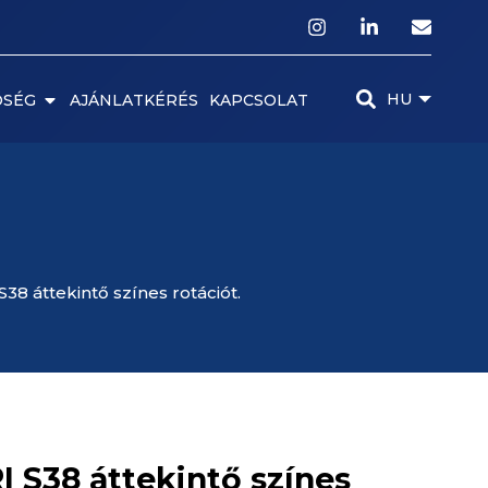
HU
ŐSÉG
AJÁNLATKÉRÉS
KAPCSOLAT
 áttekintő színes rotációt.
 S38 áttekintő színes