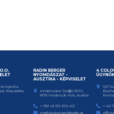
O.O.
RADIN BERGER
4 COLO
ELET
NYOMDÁSZAT -
ÜGYNÖ
AUSZTRIA - KÉPVISELET
Čarnojevića
123 To
ad, Republika
Innsbrucker Straβe 59/III,
Bucha
6176 Innsbruck-Völs, Austria
Roma
+ 381 43 512 302 412
+ 40 7
mathias.berger@radin.at
offic