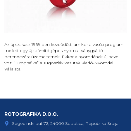
Az új szakasz 1969-ben kezdődött, amikor a vasúti program
mellett egy új számítógépes nyomtatványgyártó
berendezést üzemeltetnek. Ekkor a nyomdának új neve
volt, “Birografika” a Jugoszláv Vasutak Kiadó-Nyomdai
Vállalata.
ROTOGRAFIKA D.O.O.
Segedinski put 72, 24000 Subotica, Republika Srbija