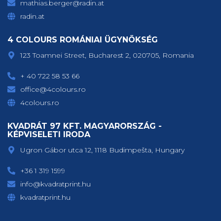
mathias.berger@radin.at
radin.at
4 COLOURS ROMÁNIAI ÜGYNÖKSÉG
123 Toamnei Street, Bucharest 2, 020705, Romania
+ 40 722 58 53 66
office@4colours.ro
4colours.ro
KVADRÁT 97 KFT. MAGYARORSZÁG -
KÉPVISELETI IRODA
Ugron Gábor utca 12, 1118 Budimpešta, Hungary
+36 1 319 1599
info@kvadratprint.hu
kvadratprint.hu