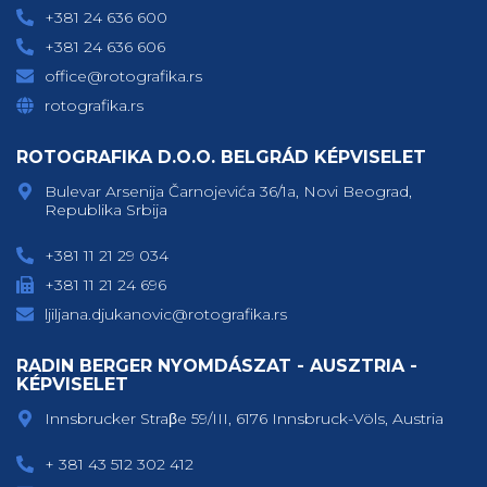
+381 24 636 600
+381 24 636 606
office@rotografika.rs
rotografika.rs
ROTOGRAFIKA D.O.O. BELGRÁD KÉPVISELET
Bulevar Arsenija Čarnojevića 36/1a, Novi Beograd,
Republika Srbija
+381 11 21 29 034
+381 11 21 24 696
ljiljana.djukanovic@rotografika.rs
RADIN BERGER NYOMDÁSZAT - AUSZTRIA -
KÉPVISELET
Innsbrucker Straβe 59/III, 6176 Innsbruck-Völs, Austria
+ 381 43 512 302 412