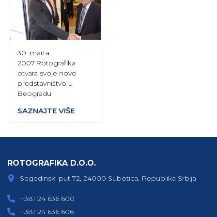
30. marta
2007.Rotografika
otvara svoje novo
predstavništvo u
Beogradu
SAZNAJTE VIŠE
ROTOGRAFIKA D.O.O.
Segedinski put 72, 24000 Subotica, Republika Srbija
+381 24 636 600
+381 24 636 606