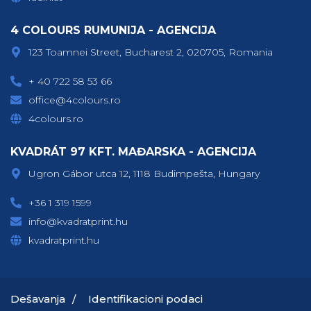
4 COLOURS RUMUNIJA - AGENCIJA
123 Toamnei Street, Bucharest 2, 020705, Romania
+ 40 722 58 53 66
office@4colours.ro
4colours.ro
KVADRÁT 97 KFT. MAĐARSKA - AGENCIJA
Ugron Gábor utca 12, 1118 Budimpešta, Hungary
+36 1 319 1599
info@kvadratprint.hu
kvadratprint.hu
Dešavanja
Identifikacioni podaci