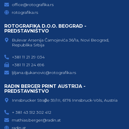
office@rotografika.rs
rotografika.rs
ROTOGRAFIKA D.O.O. BEOGRAD -
PREDSTAVNIŠTVO
Bulevar Arsenija Čarnojevića 36/1a, Novi Beograd,
Republika Srbija
+381 11 21 29 034
+381 11 21 24 696
ljiljana.djukanovic@rotografika.rs
RADIN BERGER PRINT AUSTRIJA -
PREDSTAVNIŠTVO
Innsbrucker Straβe 59/III, 6176 Innsbruck-Völs, Austria
+ 381 43 512 302 412
mathias.berger@radin.at
radin.at