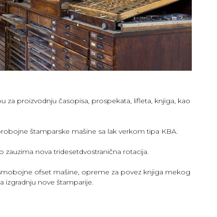
u za proizvodnju časopisa, prospekata, lifleta, knjiga, kao
tvorobojne štamparske mašine sa lak verkom tipa KBA.
o zauzima nova tridesetdvostranična rotacija.
e, osmobojne ofset mašine, opreme za povez knjiga mekog
 izgradnju nove štamparije.