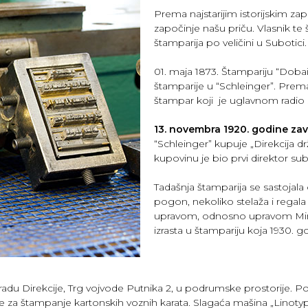
Prema najstarijim istorijskim za
započinje našu priču. Vlasnik te 
štamparija po veličini u Subotici.
01. maja 1873. Štampariju “Dob
štamparije u “Schleinger”. Prema
štampar koji je uglavnom radio s
13. novembra 1920. godine zav
“Schleinger” kupuje „Direkcija dr
kupovinu je bio prvi direktor sub
Tadašnja štamparija se sastojala
pogon, nekoliko stelaža i regal
upravom, odnosno upravom Minis
izrasta u štampariju koja 1930. 
 zgradu Direkcije, Trg vojvode Putnika 2, u podrumske prostorije.
ne za štampanje kartonskih voznih karata. Slagaća mašina „Linotyp