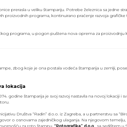
dionice prerasla u veliku štampariju. Potrebe železnica sa jedne st
h proizvodnih programa, kontinuirano praćenje razvoja grafičke t
zničkog programa, u pogon puštena nova oprema za proizvodnju ko
 štampe, zbog koje je ona postala vodeća štamparija u zemlji, po
a lokacija
974. godine štamparija je svoj razvoj nastavila na novoj lokaciji 
toru.
nicijativu Društva “Radin” d.o.o. iz Zagreba, a u partnerstvu sa “Bir
govor o osnovama zajedničkog ulaganja. Na njegovom temelju, 
ovornošću za roto štampu,
“Rotografika” d.o.o
., sa sedištem u 