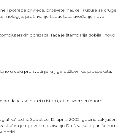
rane i potrebe privrede, prosvete, nauke i kulture sa druge
ehnologije, proširivanje kapaciteta, uvođenje nove
mpjuterskih obrazaca. Tada je štamparija dobila i novo
sebno u delu proizvodnje knjiga, udžbenika, prospekata,
i sve do danas se nalazi u istom, ali osavremenjenom
ografika” a.d. iz Subotice, 12. aprila 2002. godine zaključen
zaključen je ugovor o osnivanju Društva sa ograničenom
Subotici.