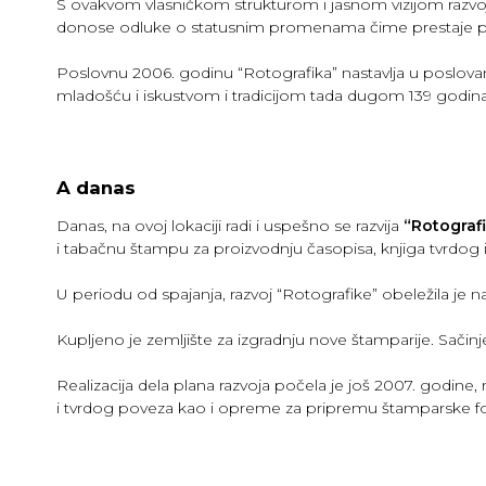
S ovakvom vlasničkom strukturom i jasnom vizijom razvo
donose odluke o statusnim promenama čime prestaje post
Poslovnu 2006. godinu “Rotografika” nastavlja u poslo
mladošću i iskustvom i tradicijom tada dugom 139 godina
A danas
Danas, na ovoj lokaciji radi i uspešno se razvija
“Rotograf
i tabačnu štampu za proizvodnju časopisa, knjiga tvrdog
U periodu od spajanja, razvoj “Rotografike” obeležila j
Kupljeno je zemljište za izgradnju nove štamparije. Sači
Realizacija dela plana razvoja počela je još 2007. god
i tvrdog poveza kao i opreme za pripremu štamparske for