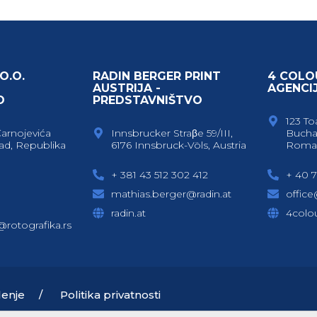
O.O.
RADIN BERGER PRINT
4 COLO
AUSTRIJA -
AGENCI
O
PREDSTAVNIŠTVO
123 To
Čarnojevića
Innsbrucker Straβe 59/III,
Bucha
ad, Republika
6176 Innsbruck-Völs, Austria
Roma
+ 381 43 512 302 412
+ 40 7
mathias.berger@radin.at
offic
radin.at
4colou
c@rotografika.rs
lenje
Politika privatnosti