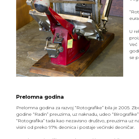
“Rot
eura
U re
proi
Već 
godi
se p
Prelomna godina
Prelomna godina za razvoj “Rotografike” bila je 2005. Z
godine “Radin” preuzima, uz naknadu, udeo “Birografike” i 
“Rotografika” tada kao nezavisno društvo, preuzima uz n
visini od preko 97% deonica i postaje većinski deoničar.