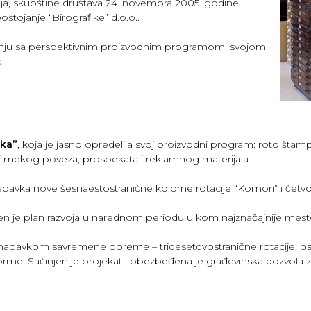
ja, skupštine društava 24. novembra 2005. godine
ojanje “Birografike” d.o.o..
vanju sa perspektivnim proizvodnim programom, svojom
.
ika”
, koja je jasno opredelila svoj proizvodni program: roto štamp
 i mekog poveza, prospekata i reklamnog materijala.
e nabavka nove šesnaestostranične kolorne rotacije “Komori” i če
njen je plan razvoja u narednom periodu u kom najznačajnije mest
ine, nabavkom savremene opreme – tridesetdvostranične rotacij
me. Sačinjen je projekat i obezbeđena je građevinska dozvola za