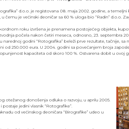
ografika” d.o.o. je registovana 08. maja 2002. godine, a temeljni k
, u čemu je većinski deoničar sa 60 % uloga bio “Radin” d.o.o. Za
kordnom roku izvršena je prenamena postojećeg objekta, kupovin
zvodnja počela nakon četiri meseca, odnosno, 23. septembra 20
u narednoj godini “Rotografika” beleži prve rezultate, tačnije, s
ni od 250.000 eura. U 2004. godini sa povećanjem broja zaposl
opunjenost kapaciteta od skoro 100 %. Ostvarena dobit u ovoj god
bog otežanog donošenja odluka o razvoju, u aprilu 2005.
postaje jedini vlasnik “Rotografike”.
aknadu od većinskog deoničara “Birografike” udeo u