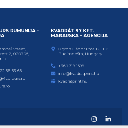
URS RUMUNIJA -
KVADRÁT 97 KFT.
JA
MAĐARSKA - AGENCIJA
amnei Street,
Ugron Gábor utca 12, 1118
rest 2, 020705,
Budimpešta, Hungary
nia
+36 1 319 1599
22 58 53 66
info@kvadratprint.hu
e@4colours.ro
kvadratprint.hu
rs.ro