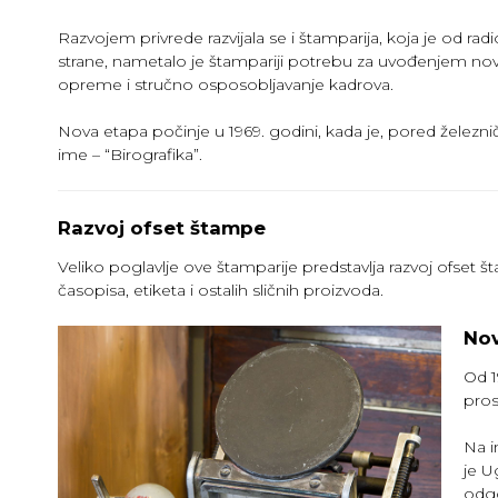
Razvojem privrede razvijala se i štamparija, koja je od ra
strane, nametalo je štampariji potrebu za uvođenjem novi
opreme i stručno osposobljavanje kadrova.
Nova etapa počinje u 1969. godini, kada je, pored žele
ime – “Birografika”.
Razvoj ofset štampe
Veliko poglavlje ove štamparije predstavlja razvoj ofset
časopisa, etiketa i ostalih sličnih proizvoda.
Nov
Od 1
pros
Na i
je U
odg