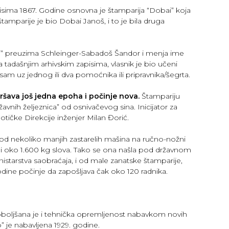
pisima 1867. Godine osnovna je štamparija “Dobai” koja
štamparije je bio Dobai Janoš, i to je bila druga
ai” preuzima Schleinger-Sabadoš Šandor i menja ime
 tadašnjim arhivskim zapisima, vlasnik je bio učeni
am uz jednog ili dva pomoćnika ili pripravnika/šegrta.
ršava još jedna epoha i počinje nova.
Štampariju
žavnih željeznica” od osnivačevog sina. Inicijator za
otičke Direkcije inženjer Milan Đorić.
 od nekoliko manjih zastarelih mašina na ručno-nožni
a i oko 1.600 kg slova. Tako se ona našla pod državnom
tarstva saobraćaja, i od male zanatske štamparije,
godine počinje da zapošljava čak oko 120 radnika.
 Poboljšana je i tehnička opremljenost nabavkom novih
” je nabavljena 1929. godine.