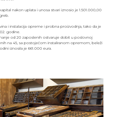
apital nakon uplata i unosa stvari iznosio je 1.501.000,00
greb.
a i instalacija opreme i probna proizvodnja, tako da je
02. godine.
a manje od 20 zaposlenih ostvaruje dobit u poslovnoj
enih na 45, sa postojećom instaliranom opremom, beleži
ini iznosila je 661.000 eura.