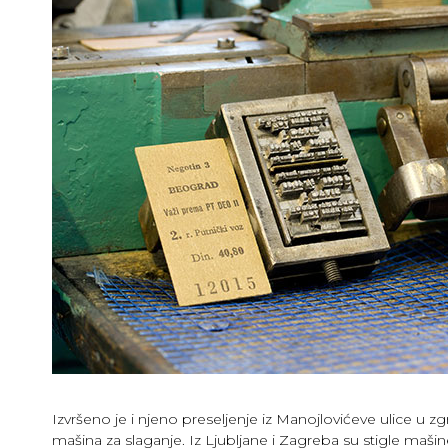
Izvršeno je i njeno preseljenje iz Manojlovićeve ulice u
mašina za slaganje. Iz Ljubljane i Zagreba su stigle maši