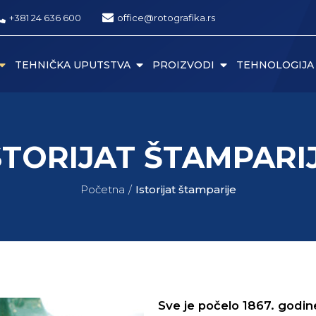
+381 24 636 600
office@rotografika.rs
TEHNIČKA UPUTSTVA
PROIZVODI
TEHNOLOGIJA
STORIJAT ŠTAMPARI
Početna
Istorijat štamparije
Sve je počelo 1867. godin