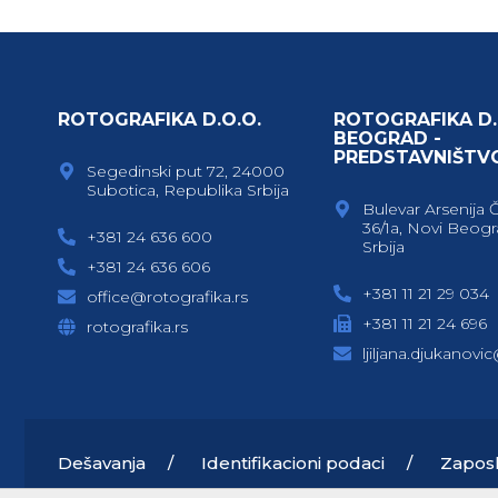
ROTOGRAFIKA D.O.O.
ROTOGRAFIKA D.
BEOGRAD -
PREDSTAVNIŠTV
Segedinski put 72, 24000
Subotica, Republika Srbija
Bulevar Arsenija 
36/1a, Novi Beogr
+381 24 636 600
Srbija
+381 24 636 606
+381 11 21 29 034
office@rotografika.rs
+381 11 21 24 696
rotografika.rs
ljiljana.djukanovi
Dešavanja
Identifikacioni podaci
Zapos