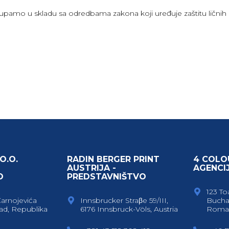
stupamo u skladu sa odredbama zakona koji uređuje zaštitu lični
O.O.
RADIN BERGER PRINT
4 COLO
AUSTRIJA -
AGENCI
O
PREDSTAVNIŠTVO
123 To
Čarnojevića
Innsbrucker Straβe 59/III,
Bucha
ad, Republika
6176 Innsbruck-Völs, Austria
Roma