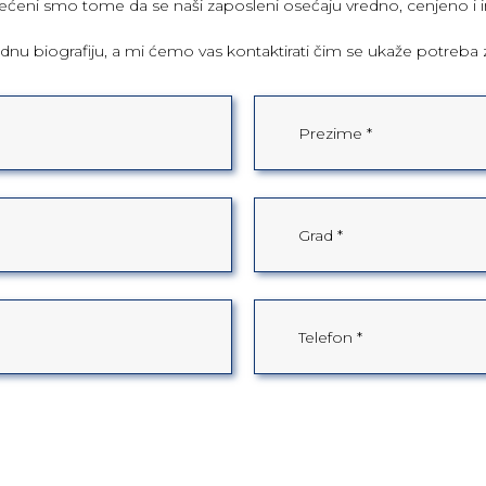
ćeni smo tome da se naši zaposleni osećaju vredno, cenjeno i in
radnu biografiju, a mi ćemo vas kontaktirati čim se ukaže potreba