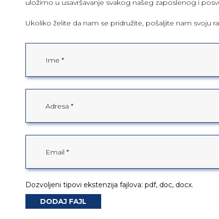
uložimo u usavršavanje svakog našeg zaposlenog i posve
Ukoliko želite da nam se pridružite, pošaljite nam svoju 
Dozvoljeni tipovi ekstenzija fajlova: pdf, doc, docx.