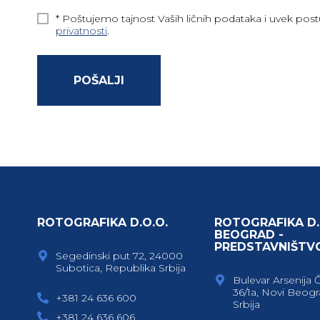
* Poštujemo tajnost Vaših ličnih podataka i uvek po
privatnosti
.
POŠALJI
ROTOGRAFIKA D.O.O.
ROTOGRAFIKA D.
BEOGRAD -
PREDSTAVNIŠTV
Segedinski put 72, 24000
Subotica, Republika Srbija
Bulevar Arsenija 
36/1a, Novi Beogr
+381 24 636 600
Srbija
+381 24 636 606