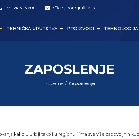
+381 24 636 600
office@rotografika.rs
TEHNIČKA UPUTSTVA
PROIZVODI
TEHNOLOGIJA
ZAPOSLENJE
Početna
Zaposlenje
ovanja kako u Srbiji tako i u regionu i ima sve više zadovoljnih k