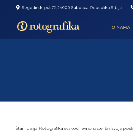
Segedinski put 72, 24000 Subotica, Republika Srbija
O NAMA
Štamparija Rotografika svakodnevno raste, širi svoja posl