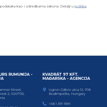
h podataka kao I odredbama zakona. Detalji u
politika
URS RUMUNIJA -
KVADRÁT 97 KFT.
JA
MAĐARSKA - AGENCIJA
amnei Street,
Ugron Gábor utca 12, 1118
rest 2, 020705,
Budimpešta, Hungary
nia
+36 1 319 1599