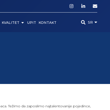
SR
KVALITET
UPIT
KONTAKT
upaca. Težimo da zaposlimo najtalentovanije pojedince,