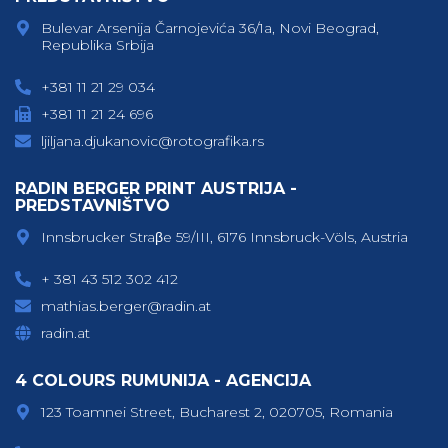
Bulevar Arsenija Čarnojevića 36/1a, Novi Beograd,
Republika Srbija
+381 11 21 29 034
+381 11 21 24 696
ljiljana.djukanovic@rotografika.rs
RADIN BERGER PRINT AUSTRIJA -
PREDSTAVNIŠTVO
Innsbrucker Straβe 59/III, 6176 Innsbruck-Völs, Austria
+ 381 43 512 302 412
mathias.berger@radin.at
radin.at
4 COLOURS RUMUNIJA - AGENCIJA
123 Toamnei Street, Bucharest 2, 020705, Romania