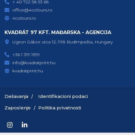
+ 40 722 58 53 66
office@4colours.ro
4colours.ro
KVADRÁT 97 KFT. MAĐARSKA - AGENCIJA
Ugron Gábor utca 12, 1118 Budimpešta, Hungary
+36 1 319 1599
info@kvadratprint.hu
kvadratprint.hu
Dešavanja
Identifikacioni podaci
Zaposlenje
Politika privatnosti