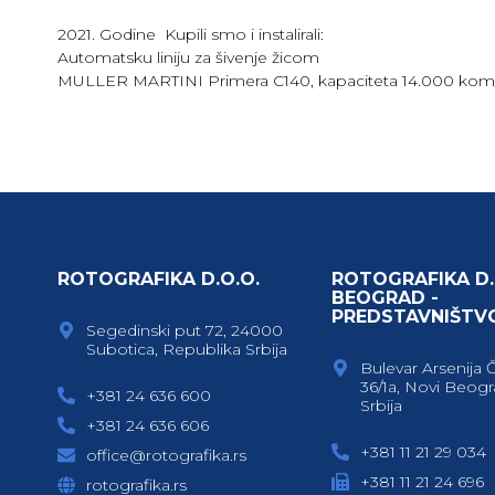
2021. Godine Kupili smo i instalirali:
Automatsku liniju za šivenje žicom
MULLER MARTINI Primera C140, kapaciteta 14.000 kom
ROTOGRAFIKA D.O.O.
ROTOGRAFIKA D.
BEOGRAD -
PREDSTAVNIŠTV
Segedinski put 72, 24000
Subotica, Republika Srbija
Bulevar Arsenija 
36/1a, Novi Beogr
+381 24 636 600
Srbija
+381 24 636 606
+381 11 21 29 034
office@rotografika.rs
+381 11 21 24 696
rotografika.rs