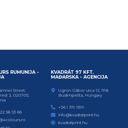
URS RUMUNIJA -
KVADRÁT 97 KFT.
JA
MAĐARSKA - AGENCIJA
amnei Street,
Ugron Gábor utca 12, 1118
rest 2, 020705,
Budimpešta, Hungary
nia
+36 1 319 1599
22 58 53 66
info@kvadratprint.hu
e@4colours.ro
kvadratprint.hu
rs.ro