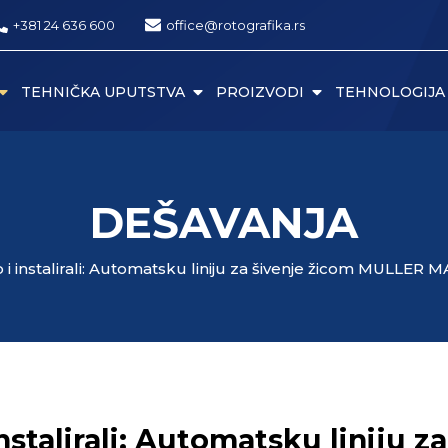
+381 24 636 600
office@rotografika.rs
TEHNIČKA UPUTSTVA
PROIZVODI
TEHNOLOGIJA
DEŠAVANJA
 i instalirali: Automatsku liniju za šivenje žicom MULLER
instalirali: Automatsku liniju 