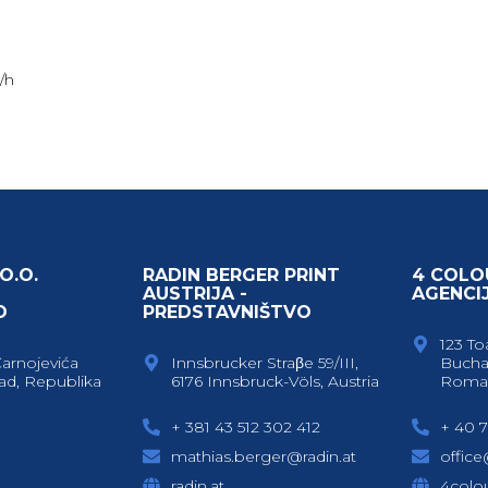
/h
O.O.
RADIN BERGER PRINT
4 COLO
AUSTRIJA -
AGENCI
O
PREDSTAVNIŠTVO
123 To
Čarnojevića
Innsbrucker Straβe 59/III,
Bucha
ad, Republika
6176 Innsbruck-Völs, Austria
Roma
+ 381 43 512 302 412
+ 40 7
mathias.berger@radin.at
offic
radin.at
4colou