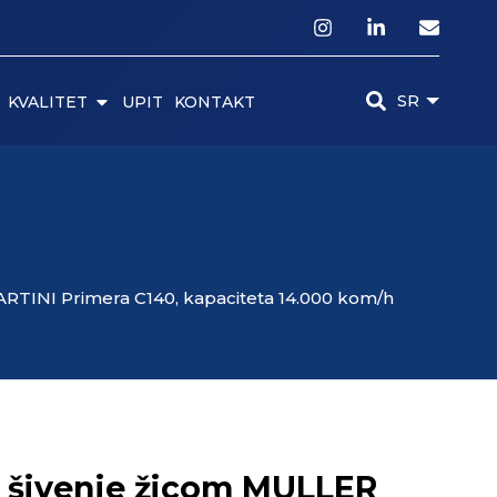
SR
KVALITET
UPIT
KONTAKT
 MARTINI Primera C140, kapaciteta 14.000 kom/h
za šivenje žicom MULLER